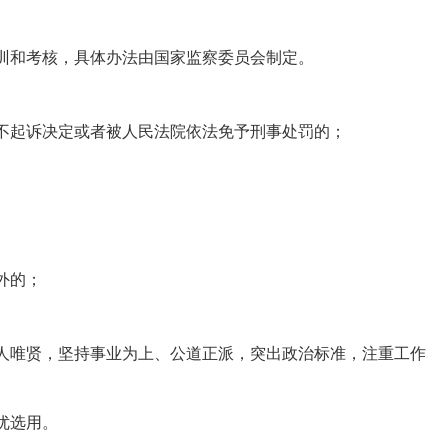
和考核，具体办法由国家监察委员会制定。
起诉决定或者被人民法院依法免予刑事处罚的；
外的；
唯贤，坚持事业为上、公道正派，突出政治标准，注重工作
优选用。