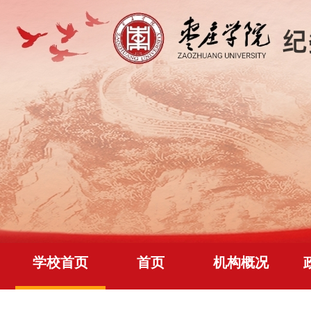
学校首页
首页
机构概况