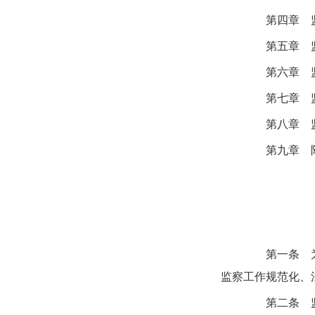
第四章 监
第五章 监
第六章 监
第七章 监
第八章 监
第九章 
第一条 为了
监察工作规范化、
第二条 监察