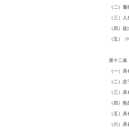
（二）履行
（三）人身
（四）提出
（五）《中
第十二条 
（一）具有
（二）忠于
（三）具有
（四）熟悉法
（五）具有
（六）具备