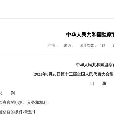
中华人民共和国监察
作者：
来源：
阅读次数：
115
中华人民共和国监察
（2021年8月20日第十三届全国人民代表大
目 录
总 则
察官的职责、义务和权利
察官的条件和选用