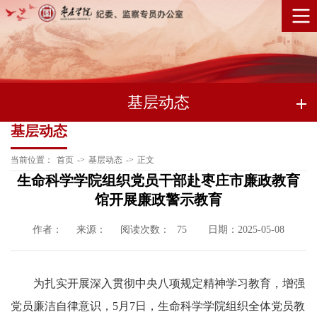
基层动态
基层动态
当前位置：
首页
->
基层动态
->
正文
生命科学学院组织党员干部赴枣庄市廉政教育
馆开展廉政警示教育
作者：
来源：
阅读次数：
日期：2025-05-08
75
为扎实开展深入贯彻中央八项规定精神学习教育，增强
党员廉洁自律意识，5月7日，生命科学学院组织全体党员教