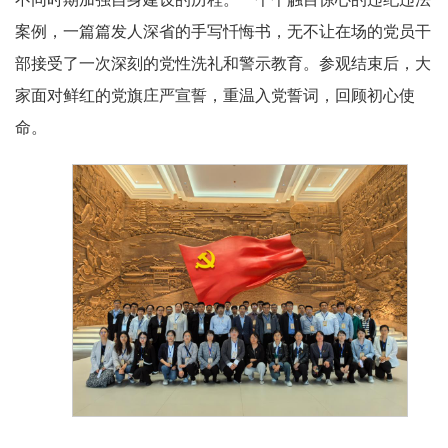
案例，一篇篇发人深省的手写忏悔书，无不让在场的党员干
部接受了一次深刻的党性洗礼和警示教育。参观结束后，大
家面对鲜红的党旗庄严宣誓，重温入党誓词，回顾初心使
命。