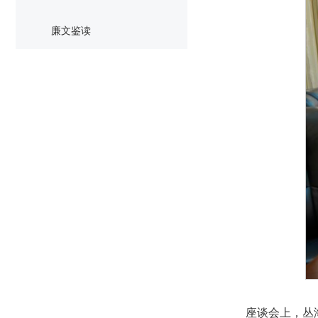
廉文鉴读
座谈会上，丛